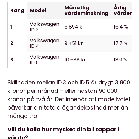
Månatlig
Årlig
Rang
Modell
värdeminskning
värdemi
Volkswagen
1
6 894 kr
16,4 %
ID.3
Volkswagen
2
9 451 kr
17,7 %
ID.4
Volkswagen
3
10 688 kr
18,9 %
ID.5
Skillnaden mellan ID.3 och ID.5 är drygt 3 800
kronor per månad – eller nästan 90 000
kronor på två år. Det innebär att modellvalet
påverkar din totala ägandekostnad mer än
många tror.
Vill du kolla hur mycket din bil tappar i
värde?