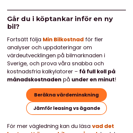
Går du i köptankar inför en ny
bil?
Fortsätt följa
Min Bilkostnad
för fler
analyser och uppdateringar om
värdeutvecklingen på bilmarknaden i
Sverige, och prova våra snabba och
kostnadsfria kalkylatorer –
få full koll på
månadskostnaden
på
under en minut
!
Beräkna värdeminskning
Jämför leasing vs ägande
För mer vägledning kan du läsa
vad det