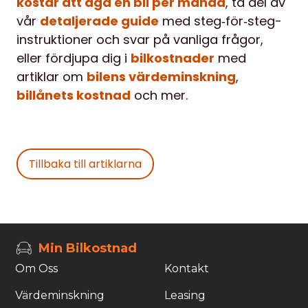
kostar att äga en bil per månad
, ta del av
vår
detaljerade guide
med steg‐för‐steg-
instruktioner och svar på vanliga frågor,
eller fördjupa dig i
bilkostnader
med
artiklar om
bilens värdeminskning
,
billånets kostnad
och mer.
Tillbaka till artiklarna
Min Bilkostnad
Om Oss
Kontakt
Värdeminskning
Leasing