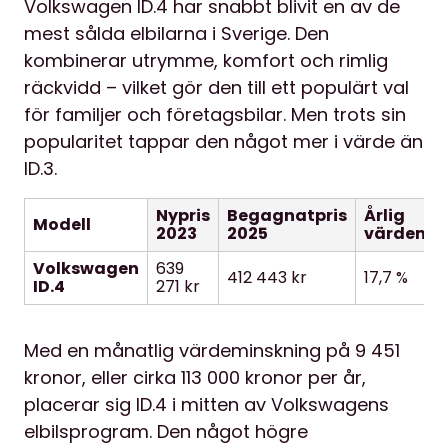
Volkswagen ID.4 har snabbt blivit en av de
mest sålda elbilarna i Sverige. Den
kombinerar utrymme, komfort och rimlig
räckvidd – vilket gör den till ett populärt val
för familjer och företagsbilar. Men trots sin
popularitet tappar den något mer i värde än
ID.3.
Nypris
Begagnatpris
Årlig
Modell
2023
2025
värdemin
Volkswagen
639
412 443 kr
17,7 %
ID.4
271 kr
Med en månatlig värdeminskning på 9 451
kronor, eller cirka 113 000 kronor per år,
placerar sig ID.4 i mitten av Volkswagens
elbilsprogram. Den något högre