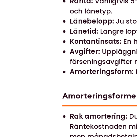
Ränta:
Vanligtvis 5
och lånetyp.
Lånebelopp:
Ju stö
Lånetid:
Längre löp
Kontantinsats:
En h
Avgifter:
Uppläggnin
förseningsavgifter
Amorteringsform:
Amorteringsformer
Rak amortering:
Du
Räntekostnaden mins
men månadsbetalnin