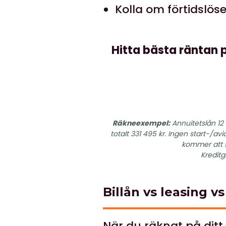
Kolla om förtidslös
Hitta bästa räntan p
Räkneexempel:
Annuitetslån 12 
totalt 331 495 kr. Ingen start-/avi
kommer att s
Kreditg
Billån vs leasing 
När du räknat på ditt