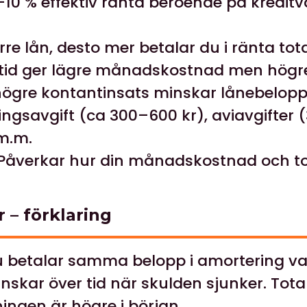
–10 % effektiv ränta beroende på kreditv
rre lån, desto mer betalar du i ränta tota
tid ger lägre månadskostnad men högre
ögre kontantinsats minskar lånebelopp
gsavgift (ca 300–600 kr), aviavgifter 
 m.m.
Påverkar hur din månadskostnad och tot
 – förklaring
 betalar samma belopp i amortering va
kar över tid när skulden sjunker. Total
gen är högre i början.