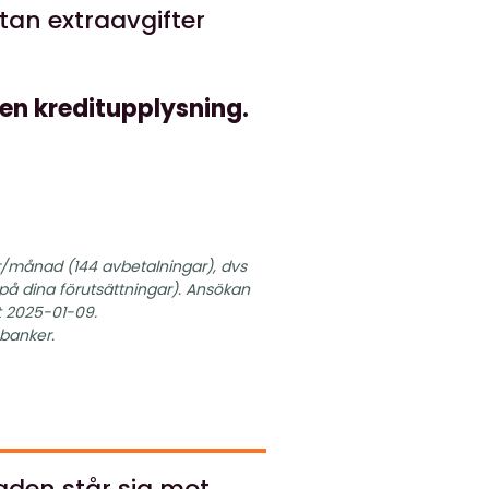
tan extraavgifter
 en kreditupplysning.
 kr/månad (144 avbetalningar), dvs
at på dina förutsättningar). Ansökan
t 2025-01-09.
 banker.
naden står sig mot