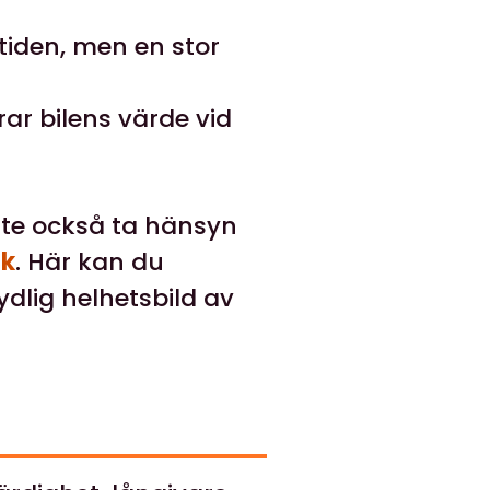
iden, men en stor
ar bilens värde vid
ste också ta hänsyn
k
. Här kan du
tydlig helhetsbild av