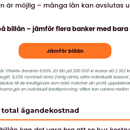
en är möjlig – många lån kan avslutas u
å billån – jämför flera banker med bara
Jämför billån
år. Effektiv årsränta 9,63%. Ett lån på 200 000 kr kostar då 2 302
avgift. 9,23% nominell ränta (rörlig ränta, sätts individuellt baser
kickas till de kreditgivare som bäst matchar din profil, uppdatera
ivarna gör en individuell kreditprövning. Villkor kan variera mellan
vs total ägandekostnad
 billån kan det vara bra att se hur kost