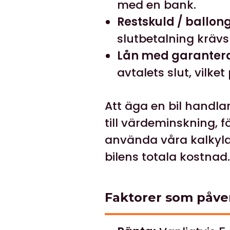
med en bank.
Restskuld / ballon
slutbetalning krävs 
Lån med garantera
avtalets slut, vil
Att äga en bil handla
till värdeminskning, f
använda våra kalkyl
bilens totala kostnad.
Faktorer som påve