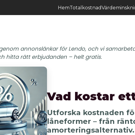
Hem
Totalkostnad
Värdeminskn
 genom annonslänkar för Lendo, och vi samarbeta
h hitta rätt erbjudanden – helt gratis.
Vad kostar ett
Utforska kostnaden för
låneformer – från ränto
amorteringsalternativ.