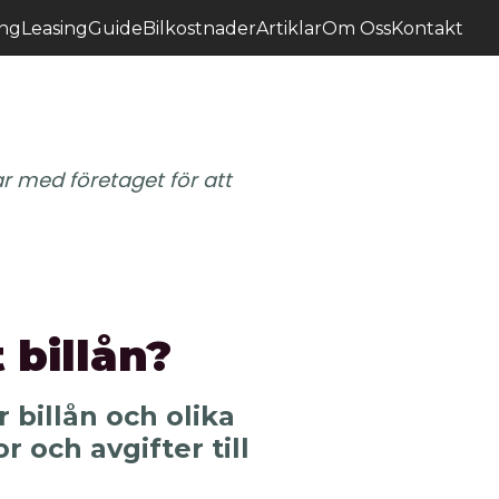
ing
Leasing
Guide
Bilkostnader
Artiklar
Om Oss
Kontakt
r med företaget för att
 billån?
 billån och olika
r och avgifter till