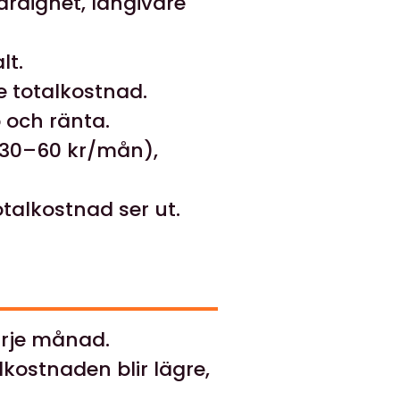
ärdighet, långivare
lt.
 totalkostnad.
 och ränta.
(30–60 kr/mån),
alkostnad ser ut.
rje månad.
kostnaden blir lägre,