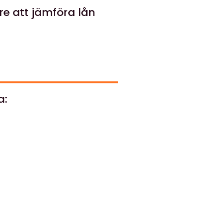
are att jämföra lån
a: