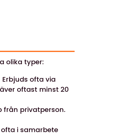
ra olika typer:
 Erbjuds ofta via
räver oftast minst 20
p från privatperson.
 ofta i samarbete