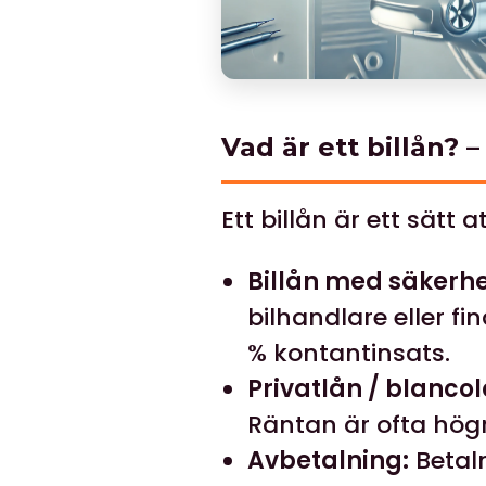
Vad är ett billån? 
Ett billån är ett sätt a
Billån med säkerhe
bilhandlare eller f
% kontantinsats.
Privatlån / blancol
Räntan är ofta högr
Avbetalning:
Betaln