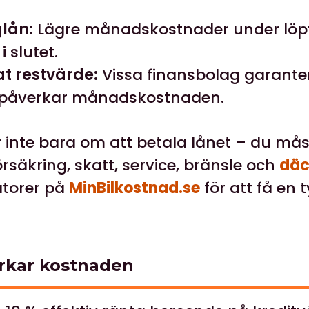
glån:
Lägre månadskostnader under löpt
i slutet.
t restvärde:
Vissa finansbolag garanter
ket påverkar månadskostnaden.
r inte bara om att betala lånet – du må
örsäkring, skatt, service, bränsle och
däc
atorer på
MinBilkostnad.se
för att få en 
rkar kostnaden