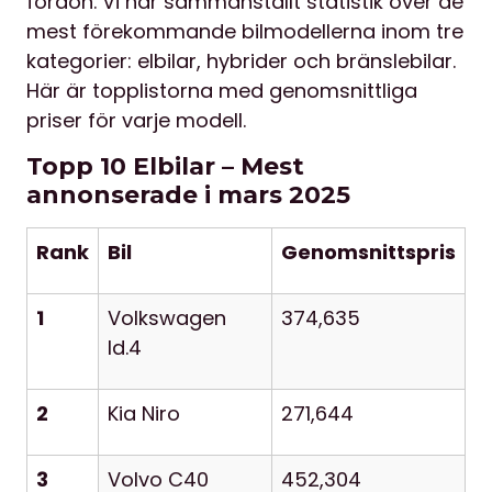
fordon. Vi har sammanställt statistik över de
mest förekommande bilmodellerna inom tre
kategorier: elbilar, hybrider och bränslebilar.
Här är topplistorna med genomsnittliga
priser för varje modell.
Topp 10 Elbilar – Mest
annonserade i mars 2025
Rank
Bil
Genomsnittspris
1
Volkswagen
374,635
Id.4
2
Kia Niro
271,644
3
Volvo C40
452,304