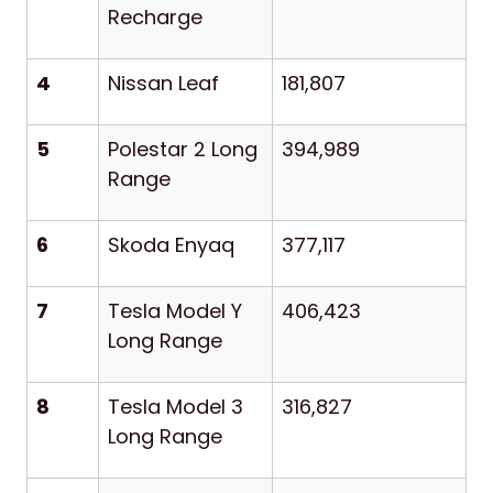
Recharge
4
Nissan Leaf
181,807
5
Polestar 2 Long
394,989
Range
6
Skoda Enyaq
377,117
7
Tesla Model Y
406,423
Long Range
8
Tesla Model 3
316,827
Long Range