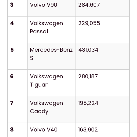
3
Volvo V90
284,607
4
Volkswagen
229,055
Passat
5
Mercedes-Benz
431,034
S
6
Volkswagen
280,187
Tiguan
7
Volkswagen
195,224
Caddy
8
Volvo V40
163,902