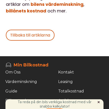
artiklar om
bilens värdeminskning
,
billånets kostnad
och mer.
Tillbaka till artiklarna
Min Bilkostnad
Om Oss
Kontakt
Värdeminskning
Leasing
Guide
Totalkostnad
Bilkostnader
Artiklar
×
Ta reda på din bils verkliga kostnad med vår
snabba kalkylator!