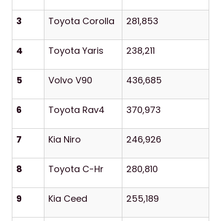
3
Toyota Corolla
281,853
4
Toyota Yaris
238,211
5
Volvo V90
436,685
6
Toyota Rav4
370,973
7
Kia Niro
246,926
8
Toyota C-Hr
280,810
9
Kia Ceed
255,189