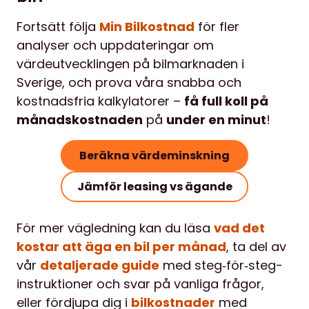
Fortsätt följa
Min Bilkostnad
för fler
analyser och uppdateringar om
värdeutvecklingen på bilmarknaden i
Sverige, och prova våra snabba och
kostnadsfria kalkylatorer –
få full koll på
månadskostnaden
på
under en minut
!
Beräkna värdeminskning
Jämför leasing vs ägande
För mer vägledning kan du läsa
vad det
kostar att äga en bil per månad
, ta del av
vår
detaljerade guide
med steg‐för‐steg-
instruktioner och svar på vanliga frågor,
eller fördjupa dig i
bilkostnader
med