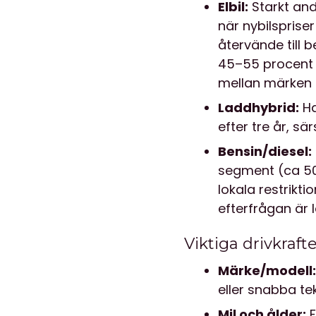
Elbil:
Starkt and
när nybilsprise
återvände till
45–55 procent 
mellan märken 
Laddhybrid:
Ha
efter tre år, s
Bensin/diesel:
segment (ca 50–
lokala restrikt
efterfrågan är l
Viktiga drivkraf
Märke/modell:
eller snabba tek
Mil och ålder:
F