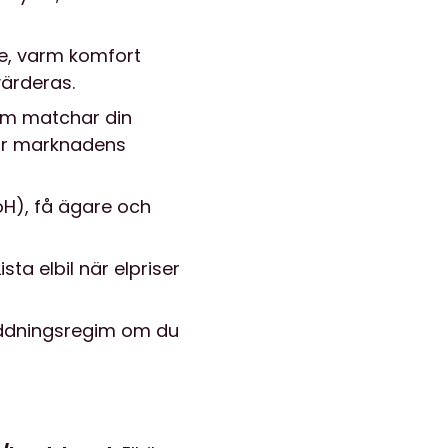
re, varm komfort
värderas.
som matchar din
för marknadens
oH), få ägare och
sta elbil när elpriser
addningsregim om du