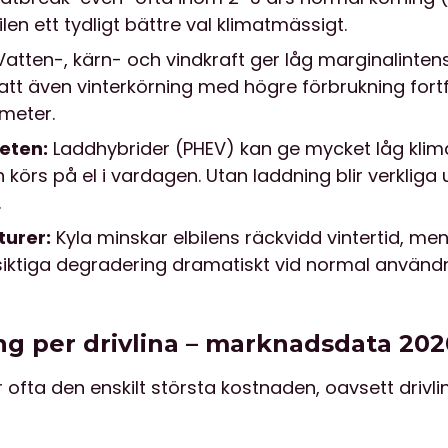
bilen ett tydligt bättre val klimatmässigt.
atten-, kärn- och vindkraft ger låg marginalinten
r att även vinterkörning med högre förbrukning for
ometer.
heten:
Laddhybrider (PHEV) kan ge mycket låg kli
 körs på el i vardagen. Utan laddning blir verkliga
.
urer:
Kyla minskar elbilens räckvidd vintertid, me
siktiga degradering dramatiskt vid normal användn
g per drivlina – marknadsdata 20
fta den enskilt största kostnaden, oavsett drivlin