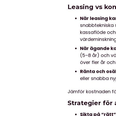
Leasing vs kon
När leasing ka
snabbtekniska s
kassaflöde och
värdeminskning
När ägande kan
(5–8 år) och vä
över fler år och
Ränta och osä
eller snabba ny
Jämför kostnaden fö
Strategier för
Sikta på “rätt