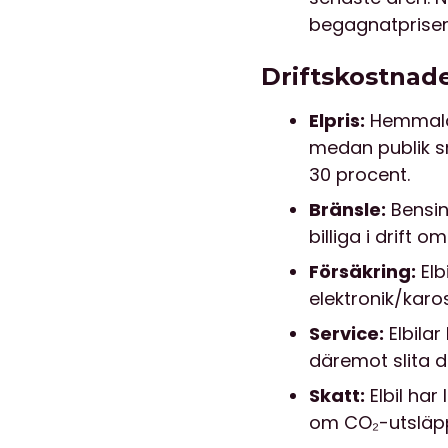
begagnatpriser 
Driftskostnader
Elpris:
Hemmaladd
medan publik sn
30 procent.
Bränsle:
Bensinp
billiga i drift
Försäkring:
Elb
elektronik/karo
Service:
Elbilar
däremot slita 
Skatt:
Elbil har
om CO₂-utsläpp