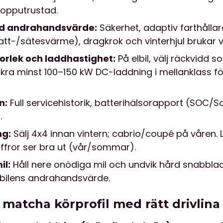
topputrustad.
ed andrahandsvärde:
Säkerhet, adaptiv farthålla
tt-/sätesvärme), dragkrok och vinterhjul brukar 
torlek och laddhastighet:
På elbil, välj räckvidd 
äkra minst 100–150 kW DC-laddning i mellanklass 
n:
Full servicehistorik, batterihälsorapport (SOC/S
.
ng:
Sälj 4x4 innan vintern; cabrio/coupé på våren. Li
ffror ser bra ut (vår/sommar).
il:
Håll nere onödiga mil och undvik hård snabbl
lbilens andrahandsvärde.
 matcha körprofil med rätt drivlina