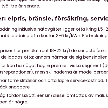
två–tre år senare.
: elpris, bränsle, försäkring, servi
ning inklusive nätavgifter ligger ofta kring 1,5–2
abbladdning ofta kostar 3–6 kr/kWh. Förbrukning 
riser har pendlat runt 18–22 kr/l de senaste åren.
 om de laddas ofta; annars närmar de sig bensinbile
ilar kan ha något högre premie i vissa segment (d
ssreparationer), men skillnaderna är modellberoe
 har färre slitdelar och ofta lägre servicekostnad
däck snabbare.
 låg fordonsskatt. Bensin/diesel omfattas av malus
en är högre.