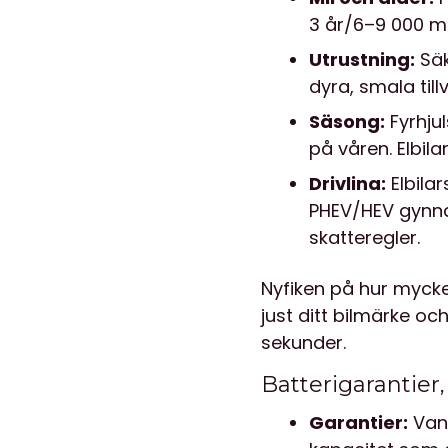
3 år/6–9 000 mi
Utrustning:
Säk
dyra, smala till
Säsong:
Fyrhjul
på våren. Elbila
Drivlina:
Elbila
PHEV/HEV gynna
skatteregler.
Nyfiken på hur mycke
just ditt bilmärke oc
sekunder.
Batterigarantier
Garantier:
Vanl