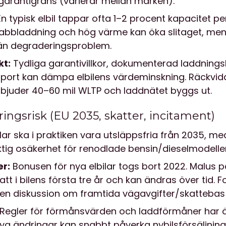
garantigräns (varierar mellan märken).
n typisk elbil tappar ofta 1–2 procent kapacitet p
abbladdning och hög värme kan öka slitaget, men
 än degraderingsproblem.
t:
Tydliga garantivillkor, dokumenterad laddnings
pport kan dämpa elbilens värdeminskning. Räckvid
rbjuder 40–60 mil WLTP och laddnätet byggs ut.
ringsrisk (EU 2035, skatter, incitament)
lar ska i praktiken vara utsläppsfria från 2035, m
ktig osäkerhet för renodlade bensin/dieselmodeller
er:
Bonusen för nya elbilar togs bort 2022. Malus 
att i bilens första tre år och kan ändras över tid. 
 men diskussion om framtida vägavgifter/skattebas
Regler för förmånsvärden och laddförmåner har ä
Nya ändringar kan snabbt påverka nybilsförsäljni