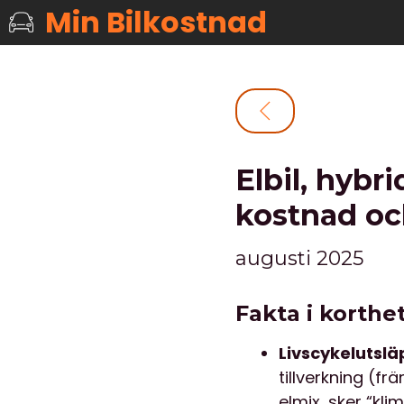
Min Bilkostnad
Elbil, hybr
kostnad oc
augusti 2025
Fakta i korthe
Livscykelutslä
tillverkning (fr
elmix, sker “kl