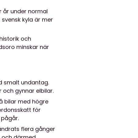
er år under normal
 svensk kyla är mer
historik och
dsoro minskar när
ed smalt undantag.
 och gynnar elbilar.
på bilar med högre
Fordonsskatt för
 pågår.
ndrats flera gånger
ng och därmed