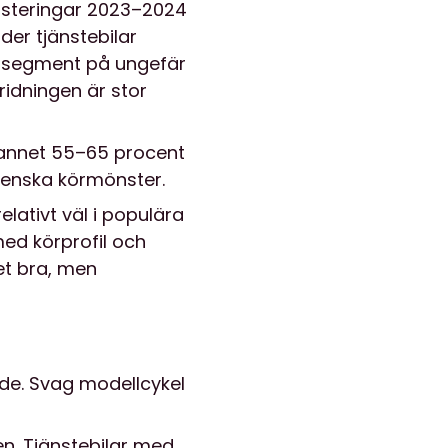
justeringar 2023–2024
der tjänstebilar
a segment på ungefär
idningen är stor
spannet 55–65 procent
venska körmönster.
elativt väl i populära
ed körprofil och
det bra, men
rde. Svag modellcykel
en. Tjänstebilar med