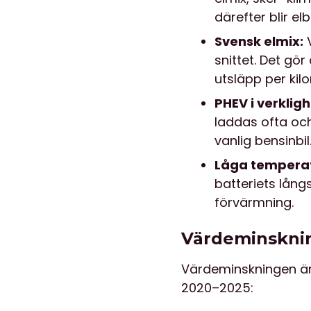
därefter blir el
Svensk elmix:
V
snittet. Det gö
utsläpp per kil
PHEV i verklig
laddas ofta och
vanlig bensinbil
Låga temperat
batteriets lång
förvärmning.
Värdeminsknin
Värdeminskningen är o
2020–2025: