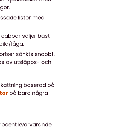
gor.
yssade listor med
n; cabbar säljer bäst
bila/låga.
priser sänkts snabbt.
s av utsläpps- och
pskattning baserad på
tor
på bara några
 procent kvarvarande