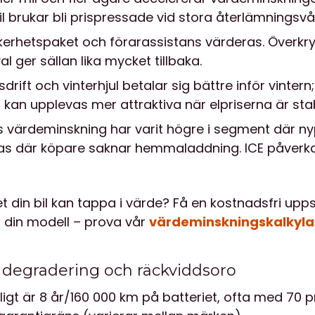
l brukar bli prispressade vid stora återlämningsvå
erhetspaket och förarassistans värderas. Överkr
val ger sällan lika mycket tillbaka.
sdrift och vinterhjul betalar sig bättre inför vinter
r kan upplevas mer attraktiva när elpriserna är sta
rs värdeminskning har varit högre i segment där ny
s där köpare saknar hemmaladdning. ICE påverka
t din bil kan tappa i värde? Få en kostnadsfri up
h din modell – prova vår
värdeminskningskalkyla
, degradering och räckviddsoro
igt är 8 år/160 000 km på batteriet, ofta med 70