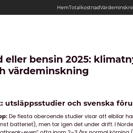
Hem
Totalkostnad
Värdeminskn
id eller bensin 2025: klimatn
h värdeminskning
t: utsläppsstudier och svenska för
pp:
De flesta oberoende studier visar att elbilar ha
ämst batteriet), men tar igen det under drift. I Nord
imatbreak-even” ofta inom 2–3 års normal körning (