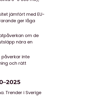
sitet jämfört med EU-
tfarande ger låga
matpåverkan om de
 utsläpp nära en
n påverkar inte
ing och rätt
20–2025
a. Trender i Sverige