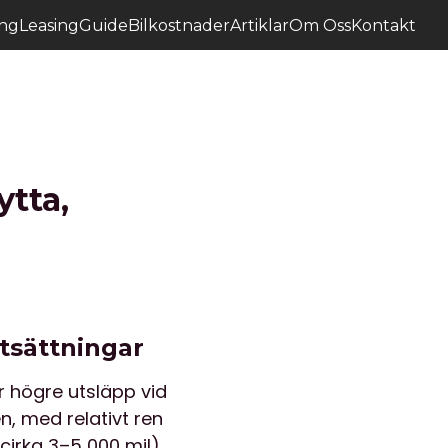
ing
Leasing
Guide
Bilkostnader
Artiklar
Om Oss
Kontakt
ytta,
utsättningar
r högre utsläpp vid
en, med relativt ren
cirka 3–5 000 mil),