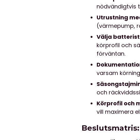
nödvändigtvis 
Utrustning m
(värmepump, ra
Välja batteris
körprofil och s
förväntan.
Dokumentatio
varsam körning
Säsongstajmi
och räckviddssi
Körprofil och m
vill maximera e
Beslutsmatris: