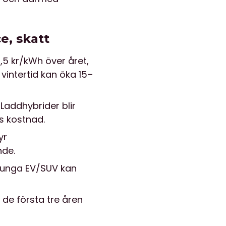
ce, skatt
,5 kr/kWh över året,
vintertid kan öka 15–
 Laddhybrider blir
ns kostnad.
yr
nde.
. Tunga EV/SUV kan
 de första tre åren