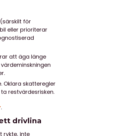
särskilt för
 eller prioriterar
ognostiserad
rar att äga länge
ds värdeminskningen
r.
. Oklara skatteregler
 ta restvärdesrisken.
r
.
tt drivlina
 rykte, inte