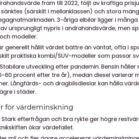
rahandsvärde fram till 2022, följt av kraftiga pris
r sänktes (särskilt i mellanklassen) och stora mäng
 begagnatmarknaden. 3-åriga elbilar ligger i mång
av ursprungligt nypris i andrahandsvärde, men spr
och modeller.
r generellt hållit värdet bättre än väntat, ofta i 
ärskilt praktiska kombi/SUV-modeller som passar s
Stabilare utveckling efter pandemin. Bensin håller r
60 procent efter tre år), medan diesel varierar m
ioner. Långfärds- och dragbilsdieslar kan hålla vär
ägre i städer.
ter för värdeminskning
Stark efterfrågan och bra rykte ger högre restvä
nikskiften ökar värdefallet.
ler mil och fler ägare accelererar värdeminskning