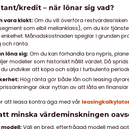
tant/kredit – när lönar sig vad?
n vara klokt:
Om du vill överföra restvärdesrisken (
egment som elbil mellanklass), om du kör tjänstebil
 enkelhet. Månadskostnaden speglar i grunden pr
 och ränta.
 löna sig:
Om du kan förhandla bra nypris, plane
ljer modeller som historiskt hållit värdet. Då spri
 du undviker att köpa och sälja i turbulenta periode
kerhet:
Hög ränta gör både lån och leasing dyrare
prissänkningar ökar nyttan av att låta en finansiär
r att leasa kontra äga med vår
leasingkalkylato
 att minska värdeminskningen oavse
” modell:
Välj en bred, efterfrågad modell med gott