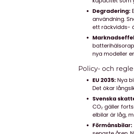
kapacitet som 
Degradering:
E
användning. Sn
ett räckvidds-
Marknadseffek
batterihälsora
nya modeller e
Policy- och regle
EU 2035:
Nya bi
Det ökar långsi
Svenska skatt
CO₂ gäller forts
elbilar är låg,
Förmånsbilar:
senaste åren. 